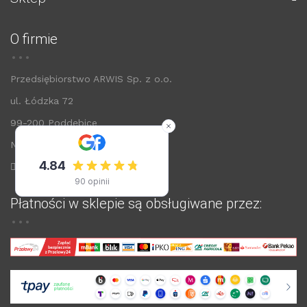
O firmie
Przedsiębiorstwo ARWIS Sp. z o.o.
ul. Łódzka 72
99-200 Poddębice
NIP: 8280004054
607 940 605
Płatności w sklepie są obsługiwane przez: