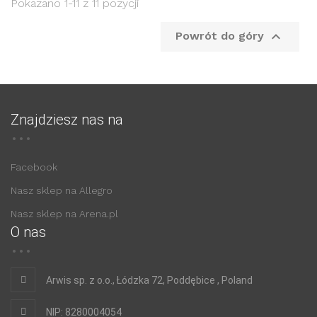
Pokazano 1-11 z 11 pozycji

Powrót do góry
Znajdziesz nas na
Facebook
Nasz sklep na Allegro
Nasz sklep na Arena.pl
O nas
Arwis sp. z o.o., Łódzka 72, Poddębice , Poland
NIP: 8280004054