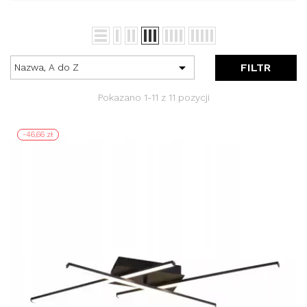

FILTR
Nazwa, A do Z
Pokazano 1-11 z 11 pozycji
-46,66 zł