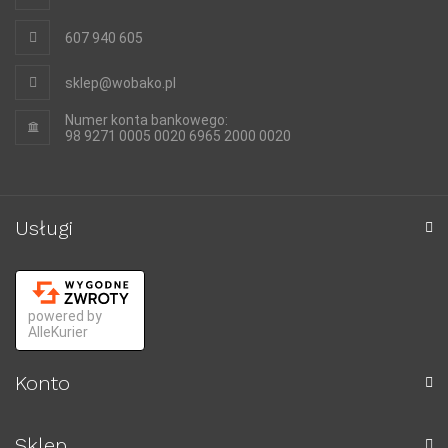
607 940 605
sklep@wobako.pl
Numer konta bankowego:
98 9271 0005 0020 6965 2000 0020
Usługi
powered by
AlleKurier
Konto
Sklep