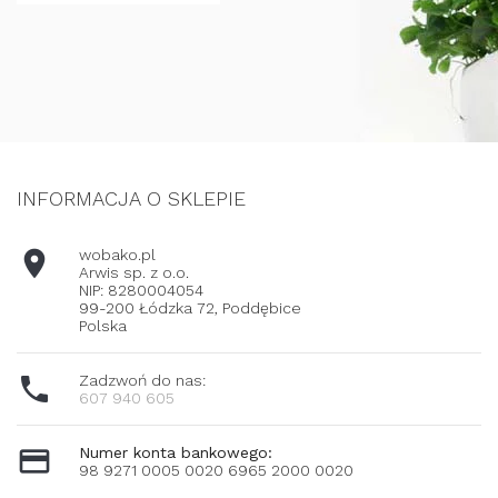
INFORMACJA O SKLEPIE

wobako.pl
Arwis sp. z o.o.
NIP: 8280004054
99-200 Łódzka 72, Poddębice
Polska

Zadzwoń do nas:
607 940 605

Numer konta bankowego:
98 9271 0005 0020 6965 2000 0020