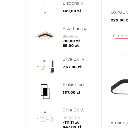
Lizbona II
Mini złoty
149,00 zł
OXYGEN 
kinkiet LED
ring 25
60cm lampa
229,00 z
36W
ścienna
Apia Lampa
regulowana
sufitowa
9W
95,00 zł
-38,00 zł
kwadrat
-10,00 zł
PLAFON
85,00 zł
24cm LED
22W
Silva EX IV
złota lampa
767,00 zł
wisząca ring
40/60/80cm
okrąg
Kinkiet lampa
żyrandol
FENIX II
LED 73W
187,00 zł
ścienna
plafon
żyrandol
Silva EX V
LED 24W
złota lampa
959,00 zł
wisząca ring
-111,11 zł
Amanda 
40/40/60/80cm
847,89 zł