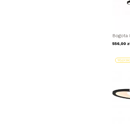
Bogota I
wisząca
556,00 z
Wyprzed