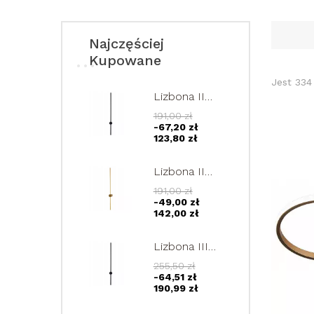
Najczęściej
Kupowane
Jest 334
Lizbona II
czarny
191,00 zł
kinkiet LED
-67,20 zł
90cm lampa
123,80 zł
ścienna
regulowana
Lizbona II
12W
złoty kinkiet
191,00 zł
LED 90cm
-49,00 zł
lampa
142,00 zł
ścienna
regulowana
Lizbona III
12W
kinkiet LED
255,50 zł
120cm lampa
-64,51 zł
ścienna
190,99 zł
regulowana
15W