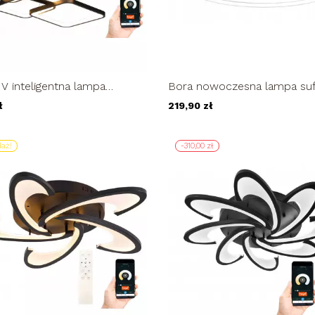
V inteligentna lampa
Bora nowoczesna lampa su
 LED kwadraty 63W Tuya
żyrandol LED PLAFON ring
ł
219,90 zł
aż!
-310,00 zł