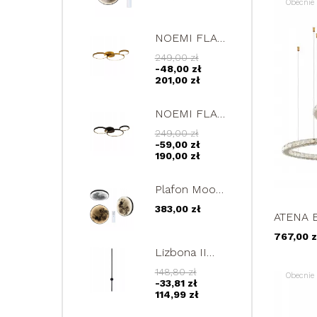
futurystyczna
Obecnie 
lampa LED
22W
NOEMI FLAT
III złota
249,00 zł
lampa
-48,00 zł
sufitowa
201,00 zł
60cm 3 ringi
LED 35W
NOEMI FLAT
III czarna
249,00 zł
lampa
-59,00 zł
sufitowa
190,00 zł
60cm 3 ringi
LED 35W
Plafon Moon
50cm
383,00 zł
futurystyczna
ATENA EX
lampa LED
żyrandol
767,00 z
księżycowy
20/40/6
Lizbona II
design 25W
Mini czarny
148,80 zł
Obecnie 
kinkiet LED
-33,81 zł
60cm lampa
114,99 zł
ścienna