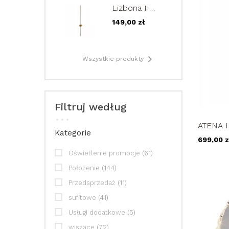
regulowana
Lizbona II
9W
Mini złoty
149,00 zł
kinkiet LED
60cm lampa
ścienna
regulowana

Wszystkie produkty
9W
Filtruj według
ATENA I
Kategorie
kryształowa 
699,00 z
pilot 7
Oświetlenie promocje
(61)
Położenie
(144)
Przedsprzedaż
(11)
sufitowe
(41)
Usługi dodatkowe
(5)
wiszące
(72)