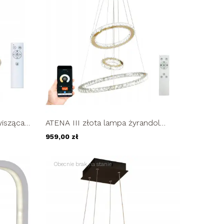
wisząca
ATENA III złota lampa żyrandol
/60cm...
kryształowy pilot 30/50/70cm ring...
959,00 zł
Obecnie brak na stanie