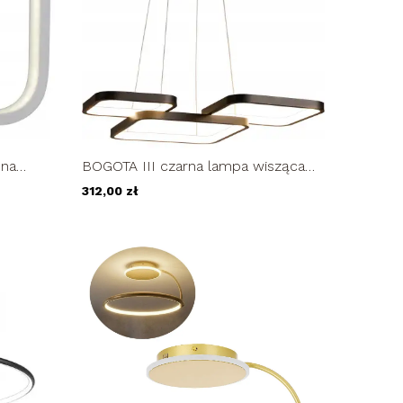
nna
BOGOTA III czarna lampa wisząca
żyrandol LED ring kwadrat 46W...
312,00 zł