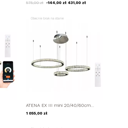
89W
PLAFON okrąg żyrandol 92cm LED
575,00 zł
-144,00 zł
431,00 zł
z...
Obecnie brak na stanie
ATENA EX III mini 20/40/60cm
ząca
kryształowa lampa LED wisząca
1 055,00 zł
pilot 77W