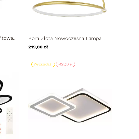
fitowa
Bora Złota Nowoczesna Lampa
Sufitowa Wobako Żyrandol LED
219,80 zł
PLAFON...
Wyprzedaż!
-125,10 zł