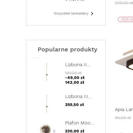
48cm la
229,00 z
okrąg
45W
żyrandol...

Wszystkie bestsellery
-10,00 zł
Popularne produkty
Lizbona II
złoty kinkiet
191,00 zł
LED 90cm
-49,00 zł
lampa
142,00 zł
ścienna
regulowana
Lizbona III
12W
złoty kinkiet
255,50 zł
LED 120cm
Apia La
lampa
PLAFON
95,00 zł
ścienna
Plafon Moon
regulowana
40cm
15W
330,00 zł