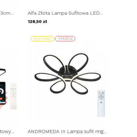
 73cm
Alfa Złota Lampa Sufitowa LED
 23W
Wisząca Regulowana Żyrandol
128,50 zł
Plafon...
Wyprzedaż!
-144,00 zł
itowy
ANDROMEDA III Lampa sufit ring