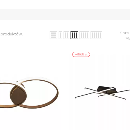
Sortu
 produktów.
wg
-46,66 zł