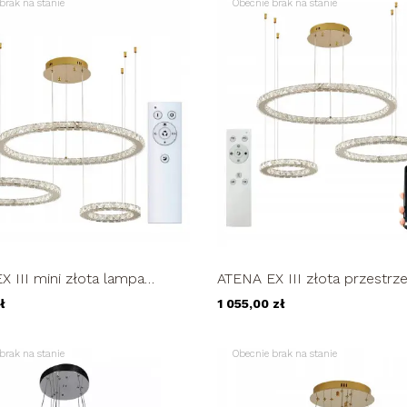
brak na stanie
Obecnie brak na stanie
 III mini złota lampa
ATENA EX III złota przestrz
 kryształowy pilot
lampa 3D żyrandol kryształ
ł
1 055,00 zł
0cm...
pilot...
brak na stanie
Obecnie brak na stanie