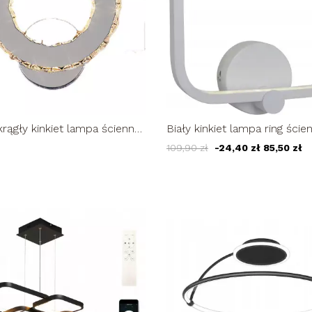
rągły kinkiet lampa ścienna
Biały kinkiet lampa ring ście
 LED ring 10W
fABIO plafon żyrandol LED
109,90 zł
-24,40 zł
85,50 zł