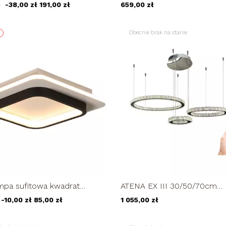
mpa sufitowa romby ring
80cm romb żyrandol LED 
ł
-38,00 zł
191,00 zł
659,00 zł
Obecnie brak na stanie
mpa sufitowa kwadrat
ATENA EX III 30/50/70cm
 24cm LED 22W
kryształowa lampa LED wis
-10,00 zł
85,00 zł
1 055,00 zł
pilot 65W...