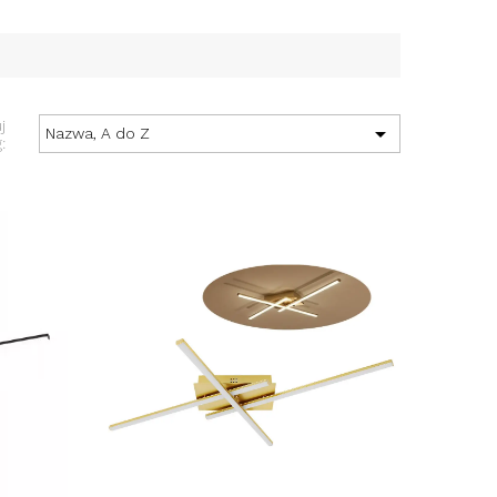
j

Nazwa, A do Z
: