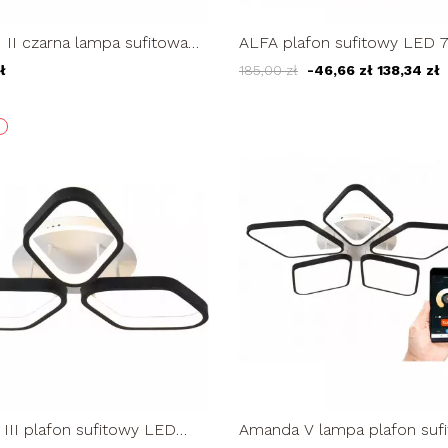
II czarna lampa sufitowa
ALFA plafon sufitowy LED
/35cm okręgi żyrandol LED
lampa sufitowa regulowana
ł
185,00 zł
-46,66 zł
138,34 zł
III plafon sufitowy LED
Amanda V lampa plafon suf