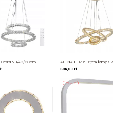
II mini 20/40/60cm
ATENA III Mini złota lampa 
lampa LED wisząca
LED nad stół kryształ 20/40
ł
696,00 zł
7W
-24,40 zł