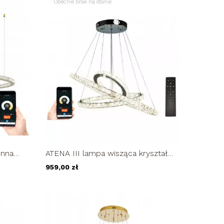
Obecnie brak na stanie
enna
ATENA III lampa wisząca kryształ
owy
żyrandol pilot LED 72W Tuya App
959,00 zł