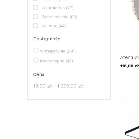
Wzornictwo
(77)
Zastosowanie
(82)
Ścienne
(44)
Dostępność
W magazynie
(291)
Atena ok
Niedostępne
(49)
glamour
116,00 zł
Cena
13,00 zł - 1 399,00 zł