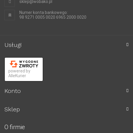
sklep@wobako.pl
Numer konta bankowego:
98 9271 0005 0020 6965 2000 0020
Usługi
powered by
AlleKurier
Konto
Sklep
O firmie