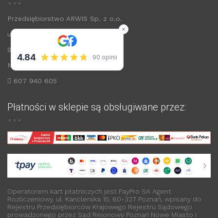
Przedsiębiorstwo ARWIS Sp. z o.o.
ul. Łódzka 72
99-200 Poddębice
NIP: 8280004054
607 940 605
Płatności w sklepie są obsługiwane przez:
Operatorem kart płatniczych jest PayPro SA Agent
Rozliczeniowy, ul. Kanclerska 15, 60-327 Poznań, wpisany do
Rejestru Przedsiębiorców Krajowego Rejestru Sądowego
prowadzonego przez Sąd Rejonowy Poznań Nowe Miasto i