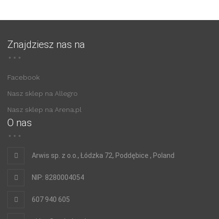
Znajdziesz nas na
Facebook
Nasz sklep na Allegro
Nasz sklep na Arena.pl
O nas
Arwis sp. z o.o., Łódzka 72, Poddębice , Poland
NIP: 8280004054
607 940 605