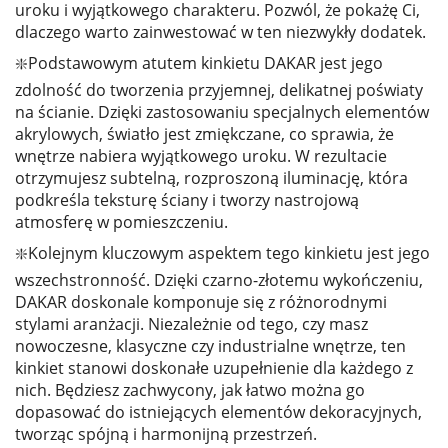
uroku i wyjątkowego charakteru. Pozwól, że pokażę Ci,
dlaczego warto zainwestować w ten niezwykły dodatek.
❇️Podstawowym atutem kinkietu DAKAR jest jego
zdolność do tworzenia przyjemnej, delikatnej poświaty
na ścianie. Dzięki zastosowaniu specjalnych elementów
akrylowych, światło jest zmiękczane, co sprawia, że
wnętrze nabiera wyjątkowego uroku. W rezultacie
otrzymujesz subtelną, rozproszoną iluminację, która
podkreśla teksturę ściany i tworzy nastrojową
atmosferę w pomieszczeniu.
❇️Kolejnym kluczowym aspektem tego kinkietu jest jego
wszechstronność. Dzięki czarno-złotemu wykończeniu,
DAKAR doskonale komponuje się z różnorodnymi
stylami aranżacji. Niezależnie od tego, czy masz
nowoczesne, klasyczne czy industrialne wnętrze, ten
kinkiet stanowi doskonałe uzupełnienie dla każdego z
nich. Będziesz zachwycony, jak łatwo można go
dopasować do istniejących elementów dekoracyjnych,
tworząc spójną i harmonijną przestrzeń.