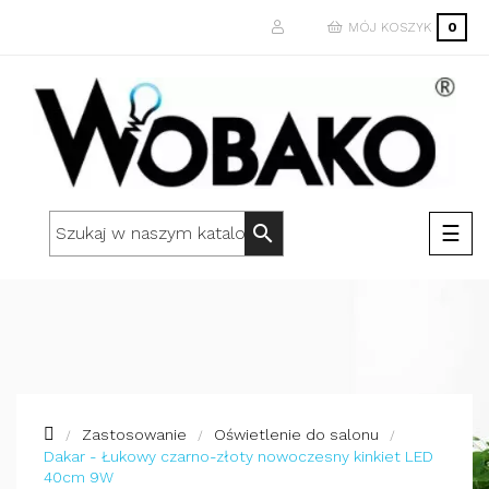
MÓJ KOSZYK
0
Togg
☰
search
navi
Zastosowanie
Oświetlenie do salonu
Dakar - Łukowy czarno-złoty nowoczesny kinkiet LED
40cm 9W