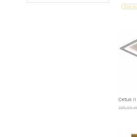
Wyprzed
Cetus I
lampa a
335,00 zł