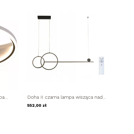
pa
Doha II czarna lampa wisząca nad
stół żyrandol LED 114cm 54W
552,00 zł