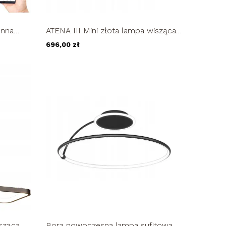
enna
ATENA III Mini złota lampa wisząca
owy
LED nad stół kryształ 20/40/60cm...
696,00 zł
sząca
Bora nowoczesna lampa sufitowa