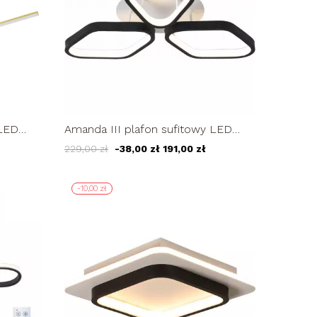
Amanda III plafon sufitowy LED
 LED
48cm lampa sufitowa romby ring
ol
229,00 zł
-38,00 zł
191,00 zł
45W
-10,00 zł