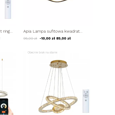
 ring
Apia Lampa sufitowa kwadrat
2cm LED
PLAFON 24cm LED 22W
ł
95,00 zł
-10,00 zł
85,00 zł
Obecnie brak na stanie