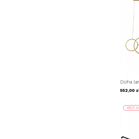
Doha la
stół no
552,00 z
-69,01 zł