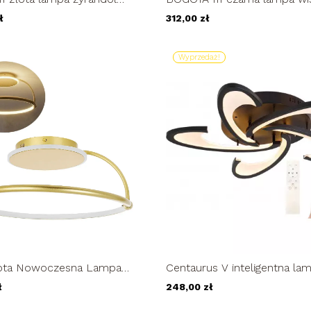
owy pilot 30/50/70cm ring...
żyrandol LED ring kwadrat 4
ł
312,00 zł
Wyprzedaż!
Centaurus V inteligentna la
łota Nowoczesna Lampa
sufitowa Wobako LED 43W 
a Wobako Żyrandol LED
248,00 zł
ł
..