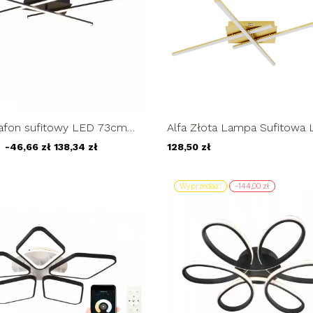
afon sufitowy LED 73cm
Alfa Złota Lampa Sufitowa
ufitowa regulowana 23W
Wisząca Regulowana Żyrand
-46,66 zł
138,34 zł
128,50 zł
Plafon...
Wyprzedaż!
-144,00 zł