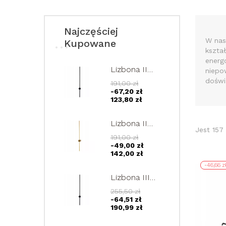
Najczęściej
W nas
Kupowane
kształ
energ
Lizbona II
niepo
czarny
doświ
191,00 zł
kinkiet LED
-67,20 zł
90cm lampa
123,80 zł
ścienna
regulowana
Lizbona II
12W
Jest 157
złoty kinkiet
191,00 zł
LED 90cm
-49,00 zł
lampa
142,00 zł
ścienna
-46,66 z
regulowana
Lizbona III
12W
kinkiet LED
255,50 zł
120cm lampa
-64,51 zł
ścienna
190,99 zł
regulowana
15W