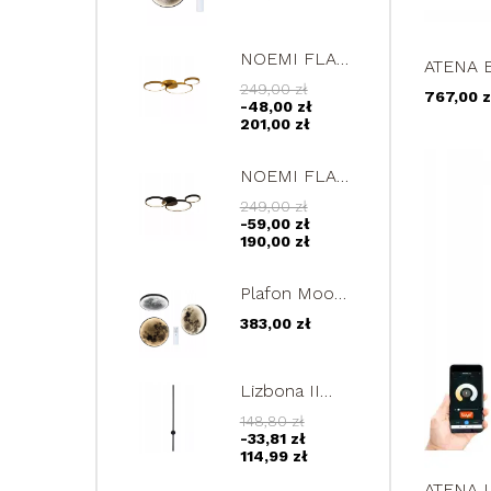
futurystyczna
lampa LED
22W
NOEMI FLAT
ATENA EX
III złota
żyrandol
249,00 zł
767,00 z
lampa
20/40/6
-48,00 zł
sufitowa
201,00 zł
60cm 3 ringi
LED 35W
NOEMI FLAT
III czarna
249,00 zł
lampa
-59,00 zł
sufitowa
190,00 zł
60cm 3 ringi
LED 35W
Plafon Moon
50cm
383,00 zł
futurystyczna
lampa LED
księżycowy
Lizbona II
design 25W
Mini czarny
148,80 zł
kinkiet LED
-33,81 zł
60cm lampa
114,99 zł
ścienna
ATENA I