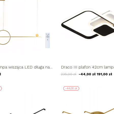
mpa wisząca LED długa nad
Draco III plafon 42cm lamp
woczesna 114cm
sufitowa kwadrat LED 45W
ł
235,00 zł
-44,00 zł
191,00 zł
-44,00 zł