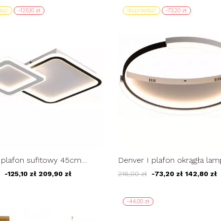
aż!
-125,10 zł
Wyprzedaż!
-73,20 zł
I plafon sufitowy 45cm
Denver I plafon okrągła lam
krylowa kwadrat LED 44W
sufitowa żyrandol LED 33W
-125,10 zł
209,90 zł
216,00 zł
-73,20 zł
142,80 zł
-44,00 zł