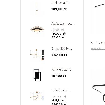
Lizbona II
Mini złoty
149,00 zł
kinkiet LED
60cm lampa
ścienna
Apia Lampa
regulowana
sufitowa
9W
95,00 zł
kwadrat
-10,00 zł
PLAFON
85,00 zł
24cm LED
ALFA pl
22W
lampa s
Silva EX IV
185,00 zł
złota lampa
767,00 zł
wisząca ring
40/60/80cm
okrąg
Kinkiet lampa
żyrandol
FENIX II
LED 73W
187,00 zł
ścienna
plafon
żyrandol
Silva EX V
LED 24W
złota lampa
959,00 zł
wisząca ring
-111,11 zł
40/40/60/80cm
847,89 zł