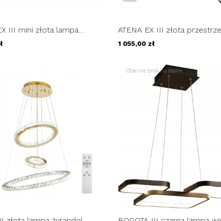
 III mini złota lampa
ATENA EX III złota przestrz
 kryształowy pilot
lampa 3D żyrandol kryształ
ł
1 055,00 zł
0cm...
pilot...
Obecnie brak na stanie
II złota lampa żyrandol
BOGOTA III czarna lampa wi