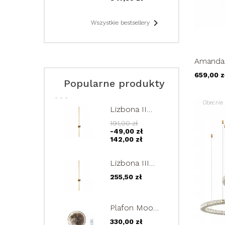
okrąg
żyrandol...

Wszystkie bestsellery
Amanda 
80cm r
659,00 z
Popularne produkty
Obecnie 
Lizbona II
złoty kinkiet
191,00 zł
LED 90cm
-49,00 zł
lampa
142,00 zł
ścienna
regulowana
Lizbona III
12W
złoty kinkiet
255,50 zł
LED 120cm
lampa
ścienna
Plafon Moon
regulowana
40cm
15W
330,00 zł