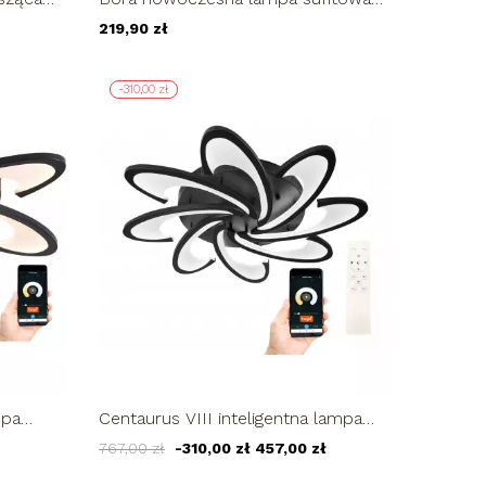
6W...
żyrandol LED PLAFON ring
219,90 zł
-310,00 zł
mpa
Centaurus VIII inteligentna lampa
Tuya
sufitowa Wobako LED 84W Tuya
767,00 zł
-310,00 zł
457,00 zł