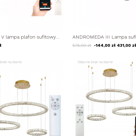
V lampa plafon sufitowy
ANDROMEDA III Lampa sufit
omb żyrandol LED 89W
PLAFON okrąg żyrandol 9
ł
575,00 zł
-144,00 zł
431,00 z
z...
brak na stanie
Obecnie brak na stanie