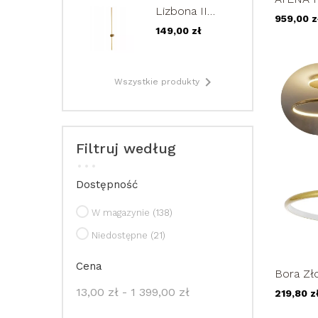
regulowana
Lizbona II
kryształ
9W
959,00 z
Mini złoty
149,00 zł
kinkiet LED
60cm lampa
ścienna
regulowana

Wszystkie produkty
9W
Filtruj według
Dostępność
W magazynie
(138)
Niedostępne
(21)
Cena
Bora Z
Sufitow
13,00 zł - 1 399,00 zł
219,80 z
PLAFON.