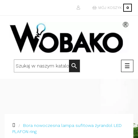
MÓJ KOSZYK
0
Togg
☰
search
navi
Bora nowoczesna lampa sufitowa żyrandol LED
PLAFON ring