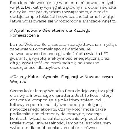
Bora idealnie wpisuje się w przestrzeń nowoczesnych
wnętrz. Delikatny wysięgnik z głównym źródłem światła
nie tylko jest praktycznym rozwiązaniem, ale także
dodaje lampie lekkości i nowoczesności, umożliwiając
łatwe wpasowanie się w różnorodne aranżacje wnętrz.
✅Wyrafinowane Oświetlenie dla Każdego
Pomieszczenia
Lampa Wobako Bora została zaprojektowana z myślą o
zapewnieniu optymalnego oświetlenia. Jej
zaawansowane technologicznie źródła światła LED
gwarantują wysoką efektywność energetyczną oraz
długą żywotność, co przekłada się na znaczne
oszczędności dla użytkownika.
✅Czarny Kolor - Synonim Elegancji w Nowoczesnym
Wnętrzu
Czarny kolor lampy Wobako Bora dodaje wnętrzu głębi
oraz wyrafinowanego charakteru. Jest to kolor, który
doskonale komponuje się z każdym stylem, od
loftowych po minimalistyczne, dodając elegancji i
nowoczesnego akcentu. Czarny kolor może także
podkreślić inne elementy dekoracyjne, tworząc
kontrast i wizualne zainteresowanie w przestrzeni.
Dzięki swojej uniwersalności, lampa ta jest idealnym
wyborem dla osób ceniących sobie zarówno