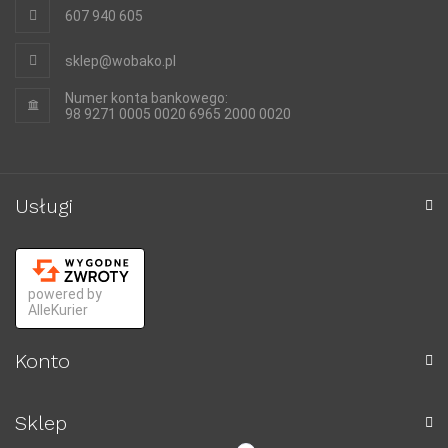
607 940 605
sklep@wobako.pl
Numer konta bankowego:
98 9271 0005 0020 6965 2000 0020
Usługi
powered by
AlleKurier
Konto
Sklep