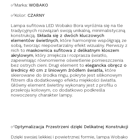
✅Marka:
WOBAKO
✅Kolor:
CZARNY
Lampa sufitowa LED Wobako Bora wyróżnia się na tle
tradycyjnych rozwiązań swoją unikalną, minimalistyczną
konstrukcją.
Składa się z dwóch kluczowych
elementów świetlnych
, które harmonijnie współgrają ze
sobą, tworząc niepowtarzalny efekt wizualny. Pierwszy z
nich to
maskownica sufitowa z delikatnym kloszem
akrylowym
, który zmiękcza i rozprasza światło,
zapewniając równomierne oświetlenie pomieszczenia
bez ostrych cieni. Drugi element to
elegancka obręcz o
średnicy 40 cm z liniowym źródłem światła,
które
skierowane do środka ringu, pokryte jest silikonowym
filtrem dla dodatkowego efektu miękkości światła.
Główny element świetlny wykonany jest z profilu o
przekroju kołowym, co dodatkowo podkreśla
nowoczesny charakter lampy.
✅Optymalizacja Przestrzeni dzięki Delikatnej Konstrukcji
Dzięki swojej lekkiej i powietrznej formie, lampa Wobako