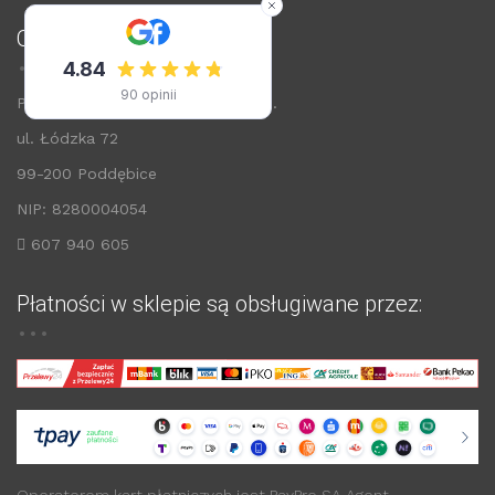
O firmie
Przedsiębiorstwo ARWIS Sp. z o.o.
ul. Łódzka 72
99-200 Poddębice
NIP: 8280004054
607 940 605
Płatności w sklepie są obsługiwane przez: