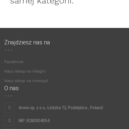
samej kategorii:
Znajdziesz nas na
Facebook
Nasz sklep na Allegro
Nasz sklep na Arena.pl
O nas
Arwis sp. z o.o., Łódzka 72, Poddębice , Poland
NIP: 8280004054