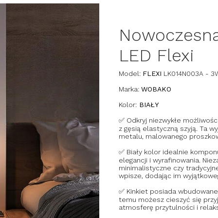
Nowoczesna
LED Flexi
Model:
FLEXI
LK014N003A - 3
Marka:
WOBAKO
Kolor:
BIAŁY
✅ Odkryj niezwykłe możliwości
z gęsią elastyczną szyją. Ta 
metalu, malowanego proszkowo 
✅ Biały kolor idealnie komponu
elegancji i wyrafinowania. Nie
minimalistyczne czy tradycyjn
wpisze, dodając im wyjątkowe
✅ Kinkiet posiada wbudowane 
temu możesz cieszyć się prz
atmosferę przytulności i relak