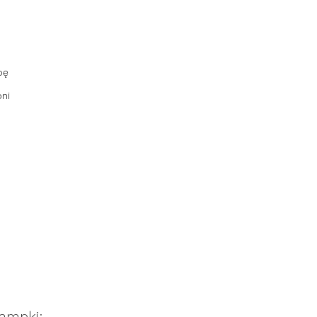
pę
ni
lampki: