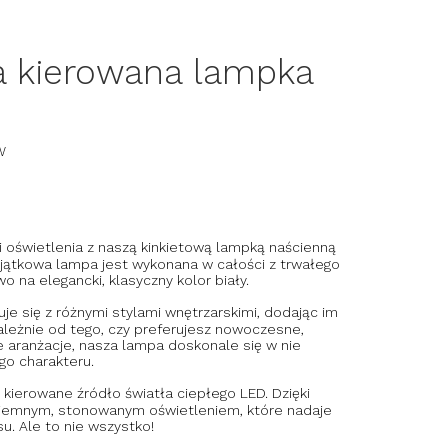
 kierowana lampka
W
 oświetlenia z naszą kinkietową lampką naścienną
wyjątkowa lampa jest wykonana w całości z trwałego
na elegancki, klasyczny kolor biały.
je się z różnymi stylami wnętrzarskimi, dodając im
zależnie od tego, czy preferujesz nowoczesne,
e aranżacje, nasza lampa doskonale się w nie
go charakteru.
kierowane źródło światła ciepłego LED. Dzięki
yjemnym, stonowanym oświetleniem, które nadaje
su. Ale to nie wszystko!