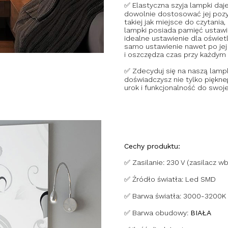
✅ Elastyczna szyja lampki daj
dowolnie dostosować jej pozyc
takiej jak miejsce do czytania,
lampki posiada pamięć ustawio
idealne ustawienie dla oświe
samo ustawienie nawet po je
i oszczędza czas przy każdym 
✅ Zdecyduj się na naszą lampk
doświadczysz nie tylko piękne
urok i funkcjonalność do swoje
Cechy produktu:
✅ Zasilanie: 230 V (zasilacz
✅ Źródło światła: Led SMD
✅ Barwa światła: 3000-3200
✅ Barwa obudowy:
BIAŁA