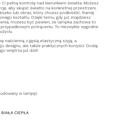
e Ci pełną kontrolę nad kierunkiem światła. Możesz
ję, aby skupić światło na konkretnej przestrzeni,
 biurko lub obraz, który chcesz podkreślić. Ramię
nego kształtu. Dzięki temu, gdy już znajdziesz
tlenia, możesz być pewien, że lampka zachowa to
j przypadkowym potrąceniu. To niezwykle wygodne
użyciu.
ę naścienną z gęsią elastyczną szyją, a
go designu, ale także praktycznych korzyści. Dodaj
go wnętrza już dziś!
 wbudowany w lampę)
K
BIAŁA CIEPŁA