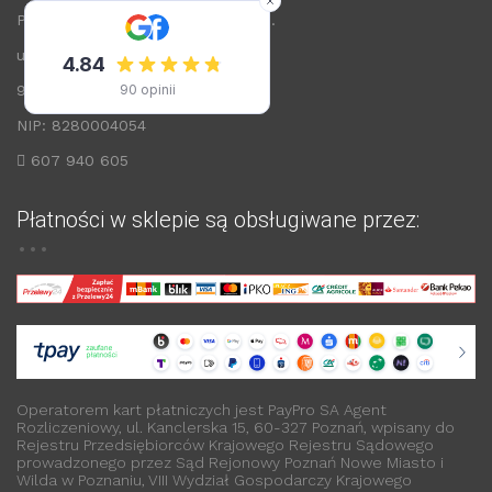
Przedsiębiorstwo ARWIS Sp. z o.o.
ul. Łódzka 72
99-200 Poddębice
NIP: 8280004054
607 940 605
Płatności w sklepie są obsługiwane przez:
Operatorem kart płatniczych jest PayPro SA Agent
Rozliczeniowy, ul. Kanclerska 15, 60-327 Poznań, wpisany do
Rejestru Przedsiębiorców Krajowego Rejestru Sądowego
prowadzonego przez Sąd Rejonowy Poznań Nowe Miasto i
Wilda w Poznaniu, VIII Wydział Gospodarczy Krajowego