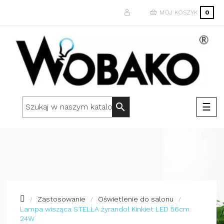
MÓJ KOSZYK
0
Togg
☰
search
navi
Zastosowanie
Oświetlenie do salonu
Lampa wisząca STELLA żyrandol Kinkiet LED 56cm
24W