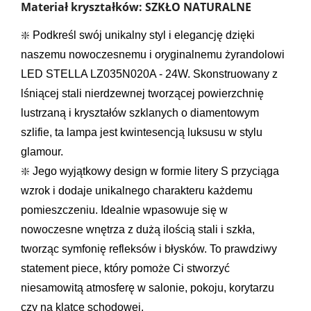
Materiał kryształków: SZKŁO NATURALNE
❇️ Podkreśl swój unikalny styl i elegancję dzięki 
naszemu nowoczesnemu i oryginalnemu żyrandolowi 
LED STELLA LZ035N020A - 24W. Skonstruowany z 
lśniącej stali nierdzewnej tworzącej powierzchnię 
lustrzaną i kryształów szklanych o diamentowym 
szlifie, ta lampa jest kwintesencją luksusu w stylu 
glamour.
❇️ Jego wyjątkowy design w formie litery S przyciąga 
wzrok i dodaje unikalnego charakteru każdemu 
pomieszczeniu. Idealnie wpasowuje się w 
nowoczesne wnętrza z dużą ilością stali i szkła, 
tworząc symfonię refleksów i błysków. To prawdziwy 
statement piece, który pomoże Ci stworzyć 
niesamowitą atmosferę w salonie, pokoju, korytarzu 
czy na klatce schodowej.