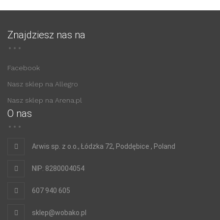
Znajdziesz nas na
Facebook
Nasz sklep na Allegro
Nasz sklep na Arena.pl
O nas
Arwis sp. z o.o., Łódzka 72, Poddębice , Poland
NIP: 8280004054
607 940 605
sklep@wobako.pl