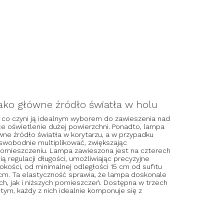
jako główne źródło światła w holu
 co czyni ją idealnym wyborem do zawieszenia nad
e oświetlenie dużej powierzchni. Ponadto, lampa
wne źródło światła w korytarzu, a w przypadku
 swobodnie multiplikować, zwiększając
 pomieszczeniu. Lampa zawieszona jest na czterech
ą regulacji długości, umożliwiając precyzyjne
okości, od minimalnej odległości 15 cm od sufitu
cm. Ta elastyczność sprawia, że lampa doskonale
h, jak i niższych pomieszczeń. Dostępna w trzech
otym, każdy z nich idealnie komponuje się z