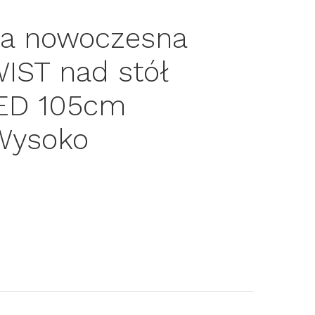
pa nowoczesna
IST nad stół
LED 105cm
 Wysoko