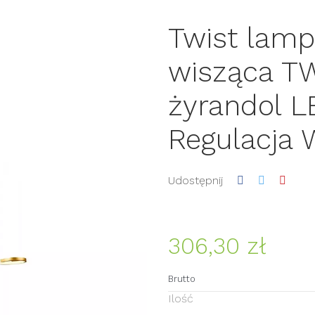
Twist lam
wisząca TW
żyrandol 
Regulacja
Udostępnij
306,30 zł
Brutto
Ilość