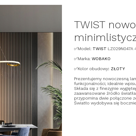
TWIST nowo
minimlistyc
✅Model:
TWIST
LZ029N047A 
✅Marka:
WOBAKO
✅
Kolor obudowy
: ZŁOTY
Prezentujemy nowoczesną lamp
funkcjonalności, idealnie wpi
Składa się z finezyjnie wygię
zaawansowane źródło światła 
przypomina dwie połączone ze s
Światło wydobywa się bocznie