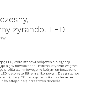
czesny,
zny żyrandol LED
47W
ę LED, która stanowi połączenie elegancji i
sując się w nowoczesne i minimalistyczne wnętrza.
tego profilu aluminiowego, w którym umieszczono
LED, osłonięte filtrem silikonowym. Design lampy
obą litery "S", nadając jej unikalny charakter.
 oświetlając całą przestrzeń dookoła.