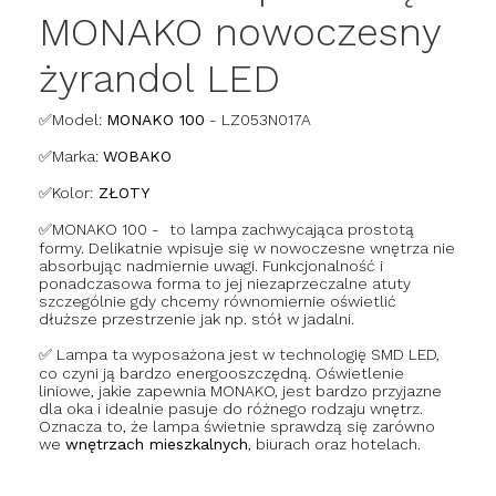
MONAKO nowoczesny
żyrandol LED
✅Model:
MONAKO 100
- LZ053N017A
✅Marka:
WOBAKO
✅
Kolor:
ZŁOTY
✅MONAKO 100 -
to lampa zachwycająca prostotą
formy. Delikatnie wpisuje się w nowoczesne wnętrza nie
absorbując nadmiernie uwagi. Funkcjonalność i
ponadczasowa forma to jej niezaprzeczalne atuty
szczególnie gdy chcemy równomiernie oświetlić
dłuższe przestrzenie jak np. stół w jadalni.
✅ Lampa ta wyposażona jest w technologię SMD LED,
co czyni ją bardzo energooszczędną. Oświetlenie
liniowe, jakie zapewnia MONAKO, jest bardzo przyjazne
dla oka i idealnie pasuje do różnego rodzaju wnętrz.
Oznacza to, że lampa świetnie sprawdzą się zarówno
we
wnętrzach mieszkalnych
, biurach oraz hotelach.