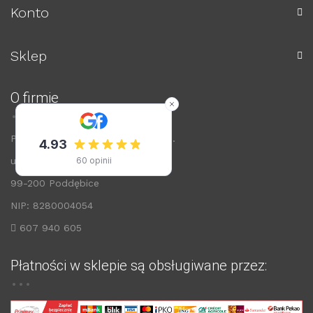
Konto
Sklep
O firmie
Przedsiębiorstwo ARWIS Sp. z o.o.
ul. Łódzka 72
99-200 Poddębice
NIP: 8280004054
607 940 605
Płatności w sklepie są obsługiwane przez: