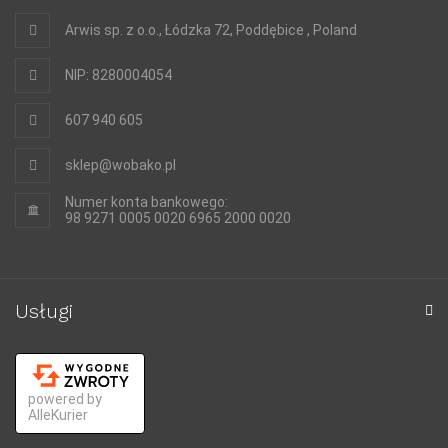
Arwis sp. z o.o., Łódzka 72, Poddębice , Poland
NIP: 8280004054
607 940 605
sklep@wobako.pl
Numer konta bankowego:
98 9271 0005 0020 6965 2000 0020
Usługi
powered by
AlleKurier