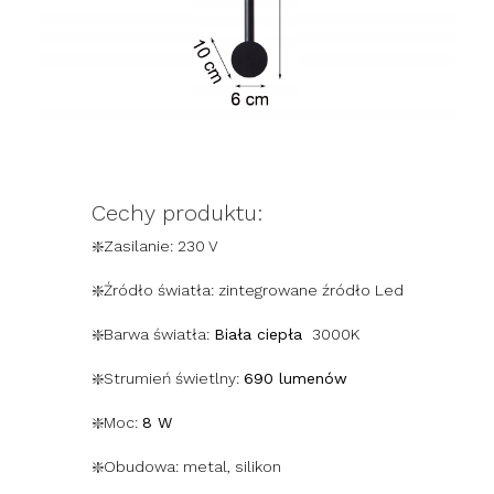
Cechy produktu:
❇️Zasilanie: 230 V
❇️Źródło światła: zintegrowane źródło Led
❇️Barwa światła:
Biała ciepła
3000K
❇️Strumień świetlny:
690 lumenów
❇️Moc:
8 W
❇️Obudowa: metal, silikon