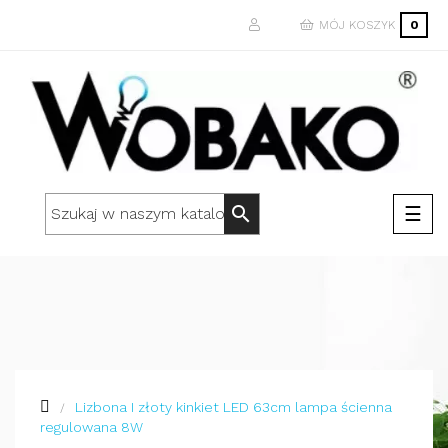
MÓJ KOSZYK
0
Togg
☰
search
navi
Lizbona I złoty kinkiet LED 63cm lampa ścienna
regulowana 8W