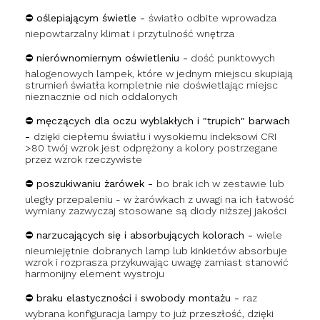
⛔ oślepiającym świetle -
światło odbite wprowadza
niepowtarzalny klimat i przytulność wnętrza
⛔ nierównomiernym oświetleniu -
dość punktowych
halogenowych lampek, które w jednym miejscu skupiają
strumień światła kompletnie nie doświetlając miejsc
nieznacznie od nich oddalonych
⛔ męczących dla oczu wyblakłych i "trupich" barwach
-
dzięki ciepłemu światłu i wysokiemu indeksowi CRI
>80 twój wzrok jest odprężony a kolory postrzegane
przez wzrok rzeczywiste
⛔ poszukiwaniu żarówek -
bo brak ich w zestawie lub
uległy przepaleniu - w żarówkach z uwagi na ich łatwość
wymiany zazwyczaj stosowane są diody niższej jakości
⛔ narzucających się i absorbujących kolorach -
wiele
nieumiejętnie dobranych lamp lub kinkietów absorbuje
wzrok i rozprasza przykuwając uwagę zamiast stanowić
harmonijny element wystroju
⛔ braku elastyczności i swobody montażu -
raz
wybrana konfiguracja lampy to już przeszłość, dzięki