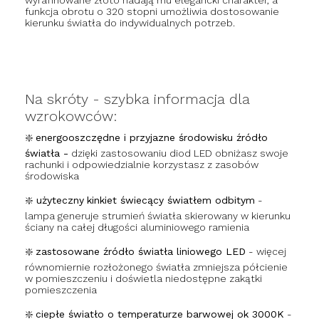
wyrafinowane złoto nadają mu elegancki charakter, a
funkcja obrotu o 320 stopni umożliwia dostosowanie
kierunku światła do indywidualnych potrzeb.
Na skróty - szybka informacja dla
wzrokowców:
❇️
energooszczędne i przyjazne środowisku źródło
światła -
dzięki zastosowaniu diod LED obniżasz swoje
rachunki i odpowiedzialnie korzystasz z zasobów
środowiska
❇️ użyteczny
kinkiet świecący światłem odbitym
-
lampa generuje strumień światła skierowany w kierunku
ściany na całej długości aluminiowego ramienia
❇️
zastosowane źródło światła liniowego LED
- więcej
równomiernie rozłożonego światła zmniejsza półcienie
w pomieszczeniu i doświetla niedostępne zakątki
pomieszczenia
❇️
ciepłe światło o temperaturze barwowej ok 3000K
-