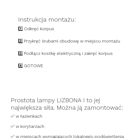
Instrukcja montażu:
1️⃣ Odkręć korpus
2️⃣ Przykręć śrubami obudowę w miejscu montażu
3️⃣ Podłącz kostkę elektryczną i zakręć korpus
4️⃣ GOTOWE
Prostota lampy LIZBONA I to jej
największa siła. Można ją zamontować:
✅ w łazienkach
✅ w korytarzach
✅ w miejscach wymagających lokalnego podświetlenia