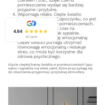
czerwień i żółć, dzięki czemu
pomieszczenie wydaje się bardziej
przyjazne i przytulne.
Wspomaga relaks: Ciepłe światło
pomaga w relaksie i odpoczynku, co jest
szczególnie ważne w pomieszczeniach,
w których spędzamy czas na
odpoczynku, takich jak sypialnie.
Utrzymuje równowagę emocjonalną:
Ciepłe światło pomaga utrzymać
równowagę emocjonalną i redukuje
stres, co może być korzystne dla
zdrowia psychicznego.
Użycie ciepłej barwy światła w pomieszczeniach typu
salon i sypialnia ma wiele zalet, które przyczyniają się
do stworzenia przyjemnej i przytulnej atmosfery.