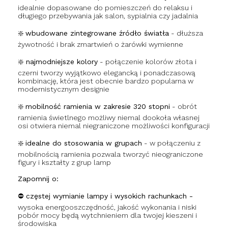
idealnie dopasowane do pomieszczeń do relaksu i
długiego przebywania jak salon, sypialnia czy jadalnia
❇️
wbudowane zintegrowane źródło światła
- dłuższa
żywotność i brak zmartwień o żarówki wymienne
❇️
najmodniejsze kolory
- połączenie kolorów złota i
czerni tworzy wyjątkowo elegancką i ponadczasową
kombinację, która jest obecnie bardzo popularna w
modernistycznym designie
❇️
mobilność ramienia w zakresie 320 stopni
- obrót
ramienia świetlnego możliwy niemal dookoła własnej
osi otwiera niemal niegraniczone możliwości konfiguracji
❇️
idealne do stosowania w grupach
- w połączeniu z
mobilnością ramienia pozwala tworzyć nieograniczone
figury i kształty z grup lamp
Zapomnij o:
⛔ częstej wymianie lampy i wysokich rachunkach -
wysoka energooszczędność, jakość wykonania i niski
pobór mocy będą wytchnieniem dla twojej kieszeni i
środowiska