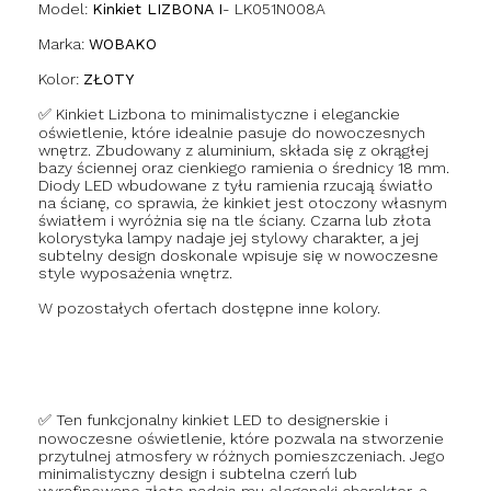
Model:
Kinkiet LIZBONA I
- LK051N008A
Marka:
WOBAKO
Kolor:
ZŁOTY
✅ Kinkiet Lizbona to minimalistyczne i eleganckie
oświetlenie, które idealnie pasuje do nowoczesnych
wnętrz. Zbudowany z aluminium, składa się z okrągłej
bazy ściennej oraz cienkiego ramienia o średnicy 18 mm.
Diody LED wbudowane z tyłu ramienia rzucają światło
na ścianę, co sprawia, że kinkiet jest otoczony własnym
światłem i wyróżnia się na tle ściany. Czarna lub złota
kolorystyka lampy nadaje jej stylowy charakter, a jej
subtelny design doskonale wpisuje się w nowoczesne
style wyposażenia wnętrz.
W pozostałych ofertach dostępne inne kolory.
✅ Ten funkcjonalny kinkiet LED to designerskie i
nowoczesne oświetlenie, które pozwala na stworzenie
przytulnej atmosfery w różnych pomieszczeniach. Jego
minimalistyczny design i subtelna czerń lub