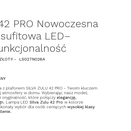
 42 PRO Nowoczesna
 sufitowa LED–
funkcjonalność
 ZŁOTY - LS027N026A
ANY
ia z plafonem SILVA ZULU 42 PRO - Twoim kluczem
j atmosfery w domu. Wybierając nasz model,
 oryginalność, które połączy
elegancję,
gn.
Lampa LED
Silva Zulu 42 Pro
w kolorze
skonały wybór dla osób ceniących
wysokiej klasy
lenie.