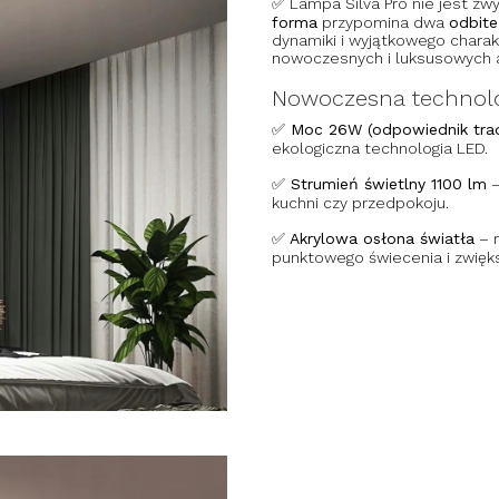
✅ Lampa Silva Pro nie jest zw
forma
przypomina dwa
odbite
dynamiki i wyjątkowego charakt
nowoczesnych i luksusowych a
Nowoczesna technolo
✅ Moc 26W (odpowiednik trad
ekologiczna technologia LED.
✅ Strumień świetlny 1100 lm
–
kuchni czy przedpokoju.
✅ Akrylowa osłona światła
– r
punktowego świecenia i zwięks