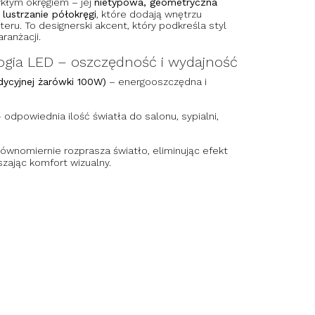
ykłym okręgiem – jej
nietypowa, geometryczna
 lustrzanie półokręgi
, które dodają wnętrzu
eru. To designerski akcent, który podkreśla styl
ranżacji.
gia LED – oszczędność i wydajność
ycyjnej żarówki 100W)
– energooszczędna i
 odpowiednia ilość światła do salonu, sypialni,
ównomiernie rozprasza światło, eliminując efekt
zając komfort wizualny.