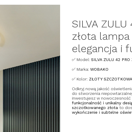
SILVA ZULU
złota lampa
elegancja i 
✅ Model:
SILVA ZULU 42 PRO
✅ Marka:
WOBAKO
✅ Kolor:
ZŁOTY SZCZOTKOW
Odkryj nową jakość oświetlen
do stworzenia niepowtarzalne
inwestujesz w nowoczesność i
funkcjonalność i unikalny desi
szczotkowanego złota
to do
wykończenie i subtelne oświet