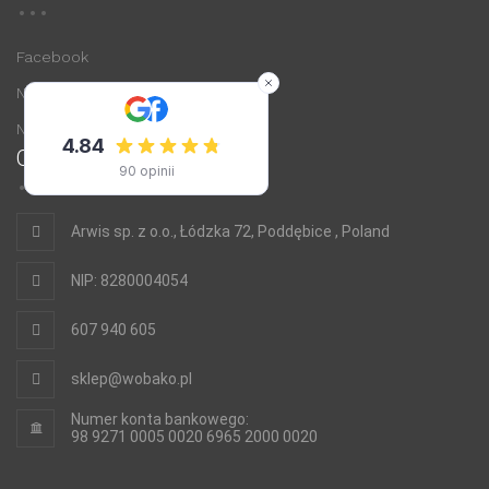
Facebook
Nasz sklep na Allegro
Nasz sklep na Arena.pl
O nas
Arwis sp. z o.o., Łódzka 72, Poddębice , Poland
NIP: 8280004054
607 940 605
sklep@wobako.pl
Numer konta bankowego:
98 9271 0005 0020 6965 2000 0020