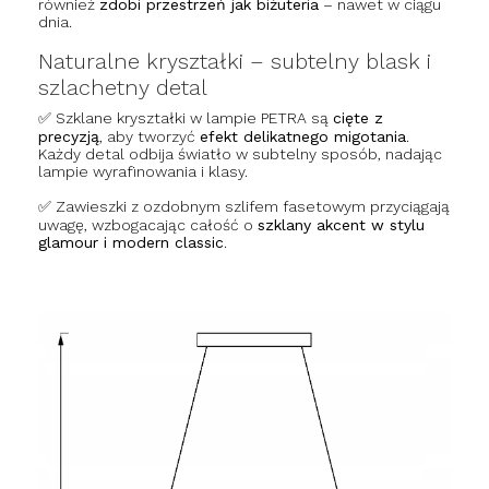
również
zdobi przestrzeń jak biżuteria
– nawet w ciągu
dnia.
Naturalne kryształki – subtelny blask i
szlachetny detal
✅ Szklane kryształki w lampie PETRA są
cięte z
precyzją
, aby tworzyć
efekt delikatnego migotania
.
Każdy detal odbija światło w subtelny sposób, nadając
lampie wyrafinowania i klasy.
✅ Zawieszki z ozdobnym szlifem fasetowym przyciągają
uwagę, wzbogacając całość o
szklany akcent w stylu
glamour i modern classic
.