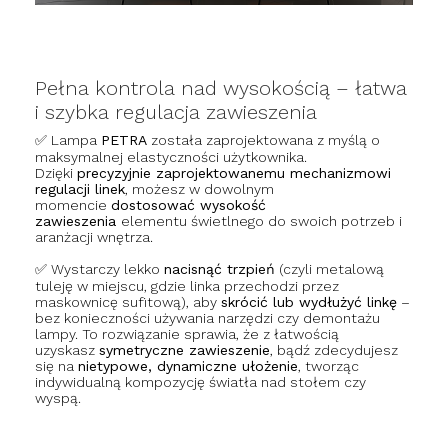
Pełna kontrola nad wysokością – łatwa
i szybka regulacja zawieszenia
✅ Lampa
PETRA
została zaprojektowana z myślą o
maksymalnej elastyczności użytkownika.
Dzięki
precyzyjnie zaprojektowanemu mechanizmowi
regulacji linek
, możesz w dowolnym
momencie
dostosować wysokość
zawieszenia
elementu świetlnego do swoich potrzeb i
aranżacji wnętrza.
✅ Wystarczy lekko
nacisnąć trzpień
(czyli metalową
tuleję w miejscu, gdzie linka przechodzi przez
maskownicę sufitową), aby
skrócić lub wydłużyć linkę
–
bez konieczności używania narzędzi czy demontażu
lampy. To rozwiązanie sprawia, że z łatwością
uzyskasz
symetryczne zawieszenie
, bądź zdecydujesz
się na
nietypowe, dynamiczne ułożenie
, tworząc
indywidualną kompozycję światła nad stołem czy
wyspą.