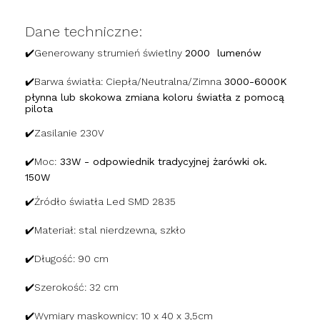
Dane techniczne:
✔️Generowany strumień świetlny
2000 lumenów
✔️Barwa światła: Ciepła/Neutralna/Zimna
3000-6000K
płynna lub skokowa zmiana koloru światła z pomocą
pilota
✔️Zasilanie 230V
✔️Moc:
33W - odpowiednik tradycyjnej żarówki ok.
150W
✔️Źródło światła Led SMD 2835
✔️Materiał: stal nierdzewna, szkło
✔️Długość: 90 cm
✔️Szerokość: 32 cm
✔️Wymiary maskownicy: 10 x 40 x 3,5cm