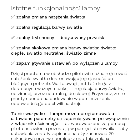
Istotne funkcjonalności lampy:
✅ zdalna zmiana natężenia światła
✅ zdalna regulacja barwy światła
✅ zdalny tryb nocny - dedykowany przycisk
✅ zdalna skokowa zmiana barwy światła: światło
ciepłe, światło neutralne, światło zimne
✅ zapamiętywanie ustawień po wyłączeniu lampy
Dzięki prostemu w obsłudze pilotowi można regulować
natężenie światła dostosowując jego jasność do
bieżących potrzeb. Warta uwagi jest też druga z
dostępnych ważnych funkcji – regulacja barwy światła,
od zimnej, przez neutralną, do ciepłej. Przyznasz, że to
prosty sposób na budowanie w pomieszczeniu
odpowiedniego do chwili nastroju.
To nie wszystko - lampę można programować a
ustawione parametry są zapamiętywane
po wyłączeniu
z włącznika ściennego
- raz wprowadzone za pomocą
pilota ustawienia pozostają w pamięci sterownika - aby
ustawienia zostały zapisane należy zachować 20
sekundową przerwę pomiędzy ostatnią zmianą