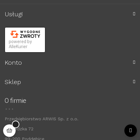
Usługi
powered by
AlleKurier
Konto
Sklep
O firmie
Przedsiębiorstwo ARWIS Sp. z o.o.
ul. Łódzka 72
99-200 Poddębice