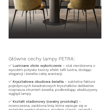
Główne cechy lampy PETRA:
✅
Lustrzane złote wykończenie
– stal nierdzewna o
wysokim połysku tworzy efekt tafli lustra, dodając
elegancji i światła całej aranżacji.
✅
Kryształowa obudowa światła
– subtelna faktura
pojedynczych kwadratowych kryształków delikatnie
rozprasza strumień światła, podkreślając ekskluzywny
wygląd lampy.
✅
Kształt stadionowy (owalny prostokąt)
–
nowoczesna, zaoblona linia, która wpisuje się w
estetykę wnętrz glamour, modern classic, japandi i