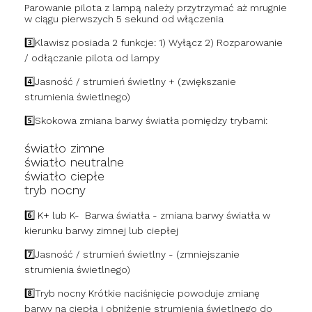
Parowanie pilota z lampą należy przytrzymać aż mrugnie
w ciągu pierwszych 5 sekund od włączenia
3️⃣Klawisz posiada 2 funkcje: 1) Wyłącz 2) Rozparowanie
/ odłączanie pilota od lampy
4️⃣Jasność / strumień świetlny + (zwiększanie
strumienia świetlnego)
5️⃣Skokowa zmiana barwy światła pomiędzy trybami:
światło zimne
światło neutralne
światło ciepłe
tryb nocny
6️⃣ K+ lub K- Barwa światła - zmiana barwy światła w
kierunku barwy zimnej lub ciepłej
7️⃣Jasność / strumień świetlny - (zmniejszanie
strumienia świetlnego)
8️⃣Tryb nocny Krótkie naciśnięcie powoduje zmianę
barwy na ciepłą i obniżenie strumienia świetlnego do