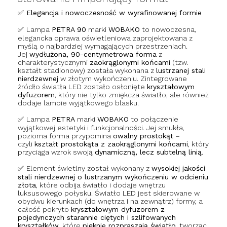
✅ Elegancja i nowoczesność w wyrafinowanej formie
✅
Lampa
PETRA 90
marki
WOBAKO
to nowoczesna,
elegancka oprawa oświetleniowa zaprojektowana z
myślą o najbardziej wymagających przestrzeniach.
Jej
wydłużona, 90-centymetrowa forma
z
charakterystycznymi
zaokrąglonymi końcami
(tzw.
kształt stadionowy) została wykonana z
lustrzanej stali
nierdzewnej
w złotym wykończeniu. Zintegrowane
źródło światła LED zostało osłonięte
kryształowym
dyfuzorem
, który nie tylko zmiękcza światło, ale również
dodaje lampie wyjątkowego blasku.
✅
Lampa
PETRA
marki
WOBAKO
to połączenie
wyjątkowej estetyki i funkcjonalności. Jej smukła,
pozioma forma przypomina
owalny prostokąt
–
czyli
kształt prostokąta z zaokrąglonymi końcami
, który
przyciąga wzrok swoją
dynamiczną, lecz subtelną linią
.
✅
Element świetlny został wykonany z
wysokiej jakości
stali nierdzewnej o lustrzanym wykończeniu w odcieniu
złota
, które odbija światło i dodaje wnętrzu
luksusowego połysku. Światło LED jest skierowane w
obydwu kierunkach (do wnętrza i na zewnątrz) formy, a
całość pokryto
kryształowym dyfuzorem z
pojedynczych starannie ciętych i szlifowanych
kryształków
, które
pięknie rozpraszają światło
, tworząc