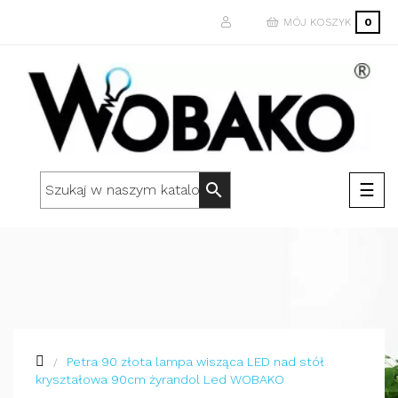
MÓJ KOSZYK
0
Togg
☰
search
navi
Petra 90 złota lampa wisząca LED nad stół
kryształowa 90cm żyrandol Led WOBAKO