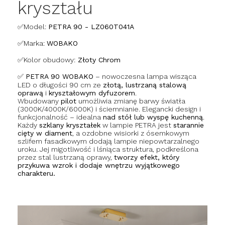
kryształu
✅Model:
PETRA 90 - LZ060T041A
✅Marka:
WOBAKO
✅
Kolor obudowy:
Złoty Chrom
✅
PETRA 90 WOBAKO
– nowoczesna lampa wisząca
LED o długości 90 cm ze
złotą, lustrzaną stalową
oprawą
i
kryształowym dyfuzorem
.
Wbudowany
pilot
umożliwia zmianę barwy światła
(3000K/4000K/6000K) i ściemnianie. Elegancki design i
funkcjonalność – idealna
nad stół lub wyspę kuchenną
.
Każdy
szklany kryształek
w lampie PETRA jest
starannie
cięty w diament
, a ozdobne wisiorki z ósemkowym
szlifem fasadkowym dodają lampie niepowtarzalnego
uroku. Jej migotliwość i lśniąca struktura, podkreślona
przez stal lustrzaną oprawy,
tworzy efekt, który
przykuwa wzrok i dodaje wnętrzu wyjątkowego
charakteru.