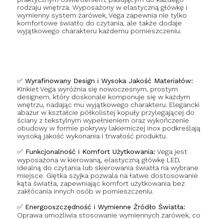
rodzaju wnętrza. Wyposażony w elastyczną główkę i
wymienny system żarówek, Vega zapewnia nie tylko
komfortowe światło do czytania, ale także dodaje
wyjątkowego charakteru każdemu pomieszczeniu.
✅
Wyrafinowany Design i Wysoka Jakość Materiałów:
Kinkiet Vega wyróżnia się nowoczesnym, prostym
designem, który doskonale komponuje się w każdym
wnętrzu, nadając mu wyjątkowego charakteru. Elegancki
abażur w kształcie półkolistej kopuły przylegającej do
ściany z tekstylnym wypełnieniem oraz wykończenie
obudowy w formie pokrywy lakierniczej inox podkreślają
wysoką jakość wykonania i trwałość produktu.
✅
Funkcjonalność i Komfort Użytkowania:
Vega jest
wyposażona w kierowaną, elastyczną główkę LED,
idealną do czytania lub skierowania światła na wybrane
miejsce. Giętka szyjka pozwala na łatwe dostosowanie
kąta światła, zapewniając komfort użytkowania bez
zakłócania innych osób w pomieszczeniu.
✅
Energooszczędność i Wymienne Źródło Światła:
Oprawa umożliwia stosowanie wymiennych żarówek, co