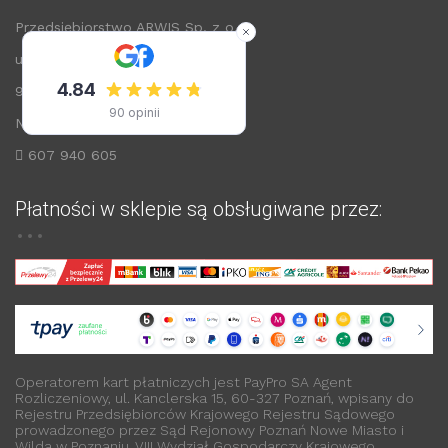
Przedsiębiorstwo ARWIS Sp. z o.o.
ul. Łódzka 72
99-200 Poddębice
NIP: 8280004054
607 940 605
Płatności w sklepie są obsługiwane przez:
Operatorem kart płatniczych jest PayPro SA Agent
Rozliczeniowy, ul. Kanclerska 15, 60-327 Poznań, wpisany do
Rejestru Przedsiębiorców Krajowego Rejestru Sądowego
prowadzonego przez Sąd Rejonowy Poznań Nowe Miasto i
Wilda w Poznaniu, VIII Wydział Gospodarczy Krajowego