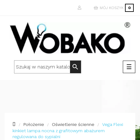
MÓJ KOSZYK
0
Togg
☰
search
navi
Położenie
Oświetlenie ścienne
Vega Flexi
kinkiet lampa nocna z grafitowym abażurem
regulowana do sypialni