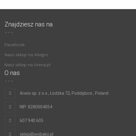
Znajdziesz nas na
Facebook
Nasz sklep na Allegro
Nasz sklep na Arena.pl
O nas
Arwis sp. z o.o., Łódzka 72, Poddębice , Poland
NIP: 8280004054
607 940 605
sklep@wobako.pl