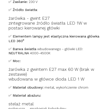
✅ Zasilanie:
230 V
✅ Źródło światła
:
żarówka - gwint E27
zintegrowane źródło światła LED 1W w
postaci kierowanej główki
✅ Elementem lampy jest elastyczna kierowana główka
LED 360⁰
✅ Barwa światła
wbudowanego - główki LED:
NEUTRALNA
4000-4500K
✅ Moc:
żarówka z gwintem E27 max 60 W (brak w
zestawie)
wbudowana w główce dioda LED 1 W
✅ Materiał obudowy:
metal, wykończenie chrom
✅ Materiał abażuru:
stelaż metal
pokrycie - materiał tekstylny