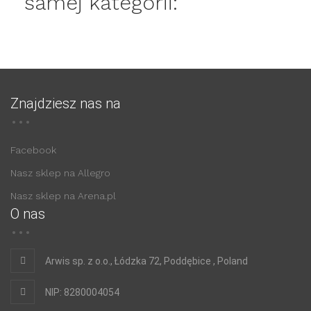
samej kategorii:
Znajdziesz nas na
Facebook
Nasz sklep na Allegro
Nasz sklep na Arena.pl
O nas
Arwis sp. z o.o., Łódzka 72, Poddębice , Poland
NIP: 8280004054