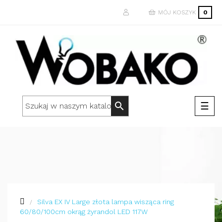
MÓJ KOSZYK
0
Togg
☰
search
navi
Silva EX IV Large złota lampa wisząca ring
60/80/100cm okrąg żyrandol LED 117W