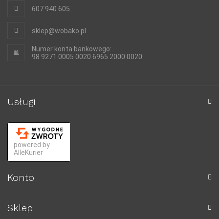
607 940 605
sklep@wobako.pl
Numer konta bankowego:
98 9271 0005 0020 6965 2000 0020
Usługi
powered by
AlleKurier
Konto
Sklep