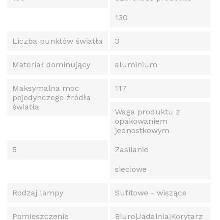
130
Liczba punktów światła
3
Materiał dominujący
aluminium
Maksymalna moc
117
pojedynczego źródła
światła
Waga produktu z
opakowaniem
jednostkowym
5
Zasilanie
sieciowe
Rodzaj lampy
Sufitowe - wiszące
Pomieszczenie
Biuro|Jadalnia|Korytarz