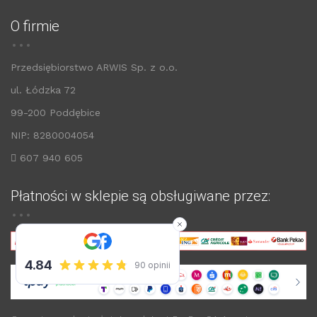
O firmie
Przedsiębiorstwo ARWIS Sp. z o.o.
ul. Łódzka 72
99-200 Poddębice
NIP: 8280004054
607 940 605
Płatności w sklepie są obsługiwane przez: