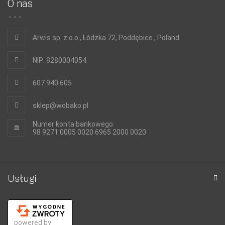
O nas
Arwis sp. z o.o., Łódzka 72, Poddębice , Poland
NIP: 8280004054
607 940 605
sklep@wobako.pl
Numer konta bankowego:
98 9271 0005 0020 6965 2000 0020
Usługi
powered by