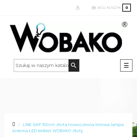
MÓJ KOSZYK
0
Togg
☰
search
navi
LINE GAP 150cm złota nowoczesna liniowa lampa
ścienna LED kinkiet WOBAKO złoty