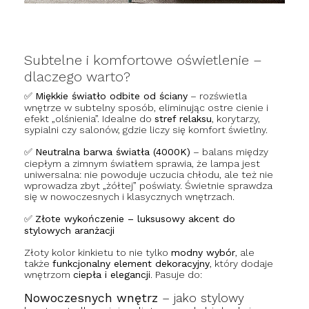
Subtelne i komfortowe oświetlenie –
dlaczego warto?
✅
Miękkie światło odbite od ściany
– rozświetla
wnętrze w subtelny sposób, eliminując ostre cienie i
efekt „olśnienia”. Idealne do
stref relaksu
, korytarzy,
sypialni czy salonów, gdzie liczy się komfort świetlny.
✅
Neutralna barwa światła (4000K)
– balans między
ciepłym a zimnym światłem sprawia, że lampa jest
uniwersalna: nie powoduje uczucia chłodu, ale też nie
wprowadza zbyt „żółtej” poświaty. Świetnie sprawdza
się w nowoczesnych i klasycznych wnętrzach.
✅
Złote wykończenie – luksusowy akcent do
stylowych aranżacji
Złoty kolor kinkietu to nie tylko
modny wybór
, ale
także
funkcjonalny element dekoracyjny
, który dodaje
wnętrzom
ciepła i elegancji
. Pasuje do:
Nowoczesnych wnętrz
– jako stylowy