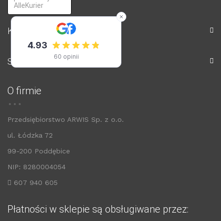
AlleKurier
Konto
Sklep
O firmie
Przedsiębiorstwo ARWIS Sp. z o.o.
ul. Łódzka 72
99-200 Poddębice
NIP: 8280004054
607 940 605
Płatności w sklepie są obsługiwane przez: