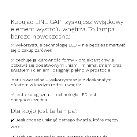
Kupując LINE GAP zyskujesz wyjątkowy
element wystroju wnętrza. To lampa
bardzo nowoczesna:
✅ wykorzystuje technologię LED – nie będziesz martwić
się o zakup żarówek
✅ cechuje ją klarowność formy - projektant chwilę
pobawił się posatwowymi liniami i minimalizmem oraz
światłem i cieniem i osiągnął piękno w prostocie.
jest uniwersalna – wykorzystasz ją z doskonałym
efektem w każdym rodzaju wnętrz
✅ jest ekologiczna – technologia LED jest
energooszczędna
Dla kogo jest ta lampa?
✔️ Jeśli chcesz uniknąć ostrego światła, które męczy
wzrok.
✔️ Jeśli szukasz stylowego, złotego akcentu do