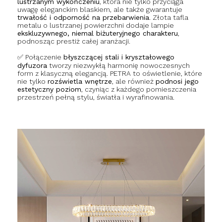
lustrzanym wykończeniu
, która nie tylko przyciąga
uwagę eleganckim blaskiem, ale także gwarantuje
trwałość i odporność na przebarwienia
. Złota tafla
metalu o lustrzanej powierzchni dodaje lampie
ekskluzywnego, niemal biżuteryjnego charakteru
,
podnosząc prestiż całej aranżacji.
✅ Połączenie
błyszczącej stali i kryształowego
dyfuzora
tworzy niezwykłą harmonię nowoczesnych
form z klasyczną elegancją. PETRA to oświetlenie, które
nie tylko
rozświetla wnętrze
, ale również
podnosi jego
estetyczny poziom
, czyniąc z każdego pomieszczenia
przestrzeń pełną stylu, światła i wyrafinowania.