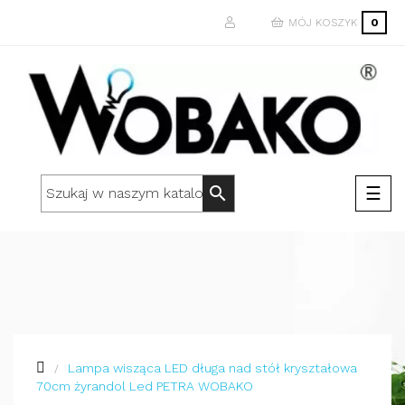
MÓJ KOSZYK
0
Togg
☰
search
navi
Lampa wisząca LED długa nad stół kryształowa
70cm żyrandol Led PETRA WOBAKO