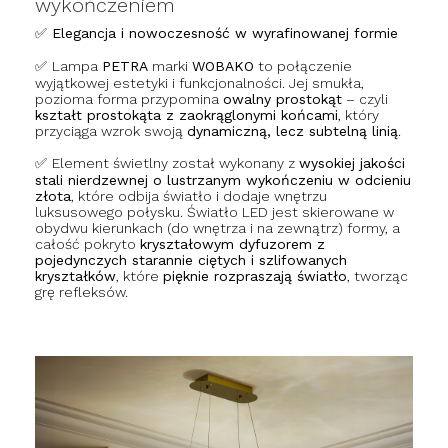
wykończeniem
✅ Elegancja i nowoczesność w wyrafinowanej formie
✅
Lampa
PETRA
marki
WOBAKO
to połączenie
wyjątkowej estetyki i funkcjonalności. Jej smukła,
pozioma forma przypomina
owalny prostokąt
– czyli
kształt prostokąta z zaokrąglonymi końcami
, który
przyciąga wzrok swoją
dynamiczną, lecz subtelną linią
.
✅
Element świetlny został wykonany z
wysokiej jakości
stali nierdzewnej o lustrzanym wykończeniu w odcieniu
złota
, które odbija światło i dodaje wnętrzu
luksusowego połysku. Światło LED jest skierowane w
obydwu kierunkach (do wnętrza i na zewnątrz) formy, a
całość pokryto
kryształowym dyfuzorem z
pojedynczych starannie ciętych i szlifowanych
kryształków
, które
pięknie rozpraszają światło
, tworząc
grę refleksów.