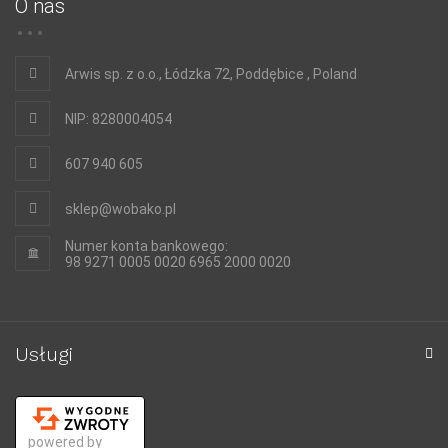
O nas
Arwis sp. z o.o., Łódzka 72, Poddębice , Poland
NIP: 8280004054
607 940 605
sklep@wobako.pl
Numer konta bankowego:
98 9271 0005 0020 6965 2000 0020
Usługi
powered by