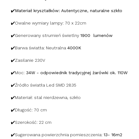
✔️Materiał kryształków:
Autentyczne, naturalne szkło
✔️Owalne wymiary lampy: 70 x 22cm
✔️Generowany strumień świetlny
1900 lumenów
✔️Barwa światła: Neutralna
4000K
✔️Zasilanie 230V
✔️Moc:
34W - odpowiednik tradycyjnej żarówki ok. 110W
✔️Źródło światła Led SMD 2835
✔️Materiał: stal nierdzewna, szkło
✔️Długość: 70 cm
✔️Szerokość: 22 cm
✔️Sugerowana powierzchnia pomieszczenia:
13- 16m2