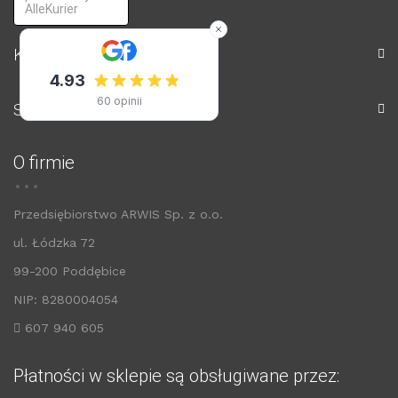
AlleKurier
Konto
Sklep
O firmie
Przedsiębiorstwo ARWIS Sp. z o.o.
ul. Łódzka 72
99-200 Poddębice
NIP: 8280004054
607 940 605
Płatności w sklepie są obsługiwane przez: