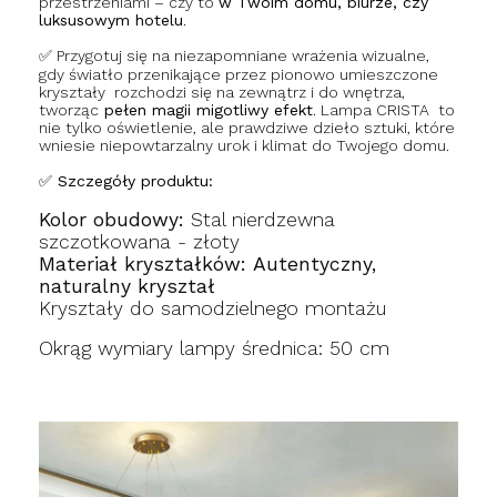
przestrzeniami – czy to
w Twoim domu, biurze, czy
luksusowym hotelu
.
✅ Przygotuj się na niezapomniane wrażenia wizualne,
gdy światło przenikające przez pionowo umieszczone
kryształy rozchodzi się na zewnątrz i do wnętrza,
tworząc
pełen magii migotliwy efekt
. Lampa CRISTA to
nie tylko oświetlenie, ale prawdziwe dzieło sztuki, które
wniesie niepowtarzalny urok i klimat do Twojego domu.
✅ Szczegóły produktu:
Kolor obudowy:
Stal nierdzewna
szczotkowana - złoty
Materiał kryształków:
Autentyczny,
naturalny kryształ
Kryształy do samodzielnego montażu
Okrąg wymiary lampy średnica: 50 cm