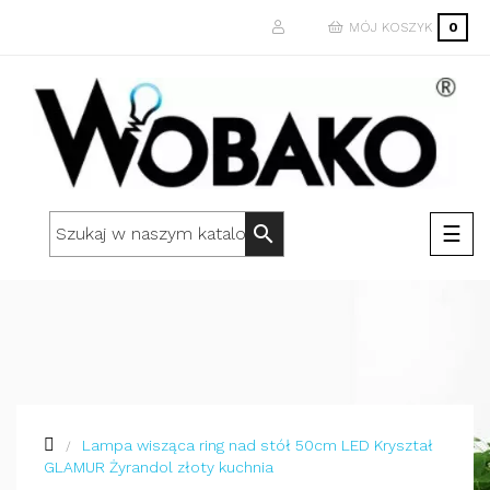
MÓJ KOSZYK
0
Togg
☰
search
navi
Lampa wisząca ring nad stół 50cm LED Kryształ
GLAMUR Żyrandol złoty kuchnia