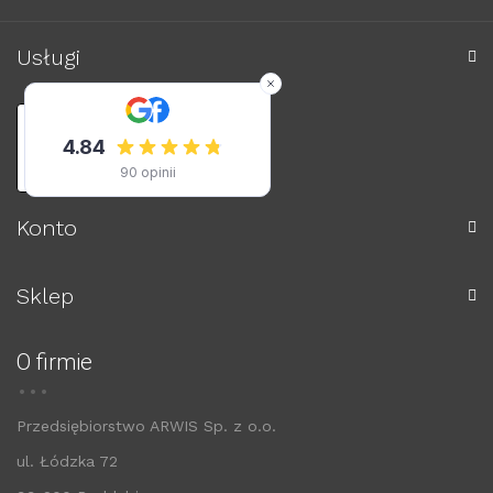
Usługi
powered by
AlleKurier
Konto
Sklep
O firmie
Przedsiębiorstwo ARWIS Sp. z o.o.
ul. Łódzka 72