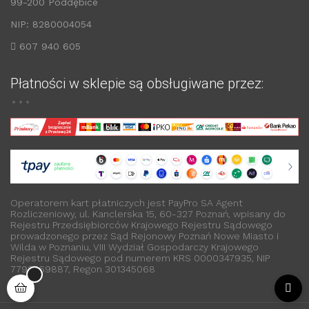
99-200 Poddębice
NIP: 8280004054
607 940 605
Płatności w sklepie są obsługiwane przez:
Operatorem kart płatniczych jest PayPro SA Agent
Rozliczeniowy, ul. Kanclerska 15, 60-327 Poznań, wpisany do
Rejestru Przedsiębiorców Krajowego Rejestru Sądowego
prowadzonego przez Sąd Rejonowy Poznań Nowe Miasto i
Wilda w Poznaniu, VIII Wydział Gospodarczy Krajowego
Rejestru Sądowego pod numerem KRS 0000347935, NIP
7792369887, Regon 301345068