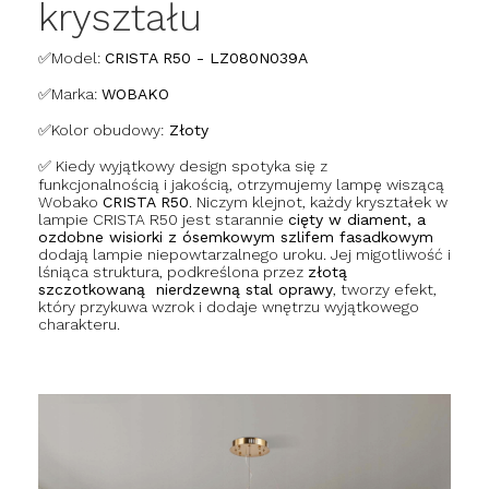
kryształu
✅Model:
CRISTA R50 - LZ080N039A
✅Marka:
WOBAKO
✅
Kolor obudowy:
Złoty
✅ Kiedy wyjątkowy design spotyka się z
funkcjonalnością i jakością, otrzymujemy lampę wiszącą
Wobako
CRISTA R50
. Niczym klejnot, każdy kryształek w
lampie CRISTA R50 jest starannie
cięty w diament, a
ozdobne wisiorki z ósemkowym szlifem fasadkowym
dodają lampie niepowtarzalnego uroku. Jej migotliwość i
lśniąca struktura, podkreślona przez
złotą
szczotkowaną nierdzewną stal oprawy
, tworzy efekt,
który przykuwa wzrok i dodaje wnętrzu wyjątkowego
charakteru.