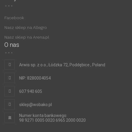
Facebook
Nasz sklep na Allegro
Nasz sklep na Arena.pl
O nas
Arwis sp. z o.o., Łódzka 72, Poddębice , Poland
NIP: 8280004054
607 940 605
sklep@wobako.pl
Numer konta bankowego:
98 9271 0005 0020 6965 2000 0020