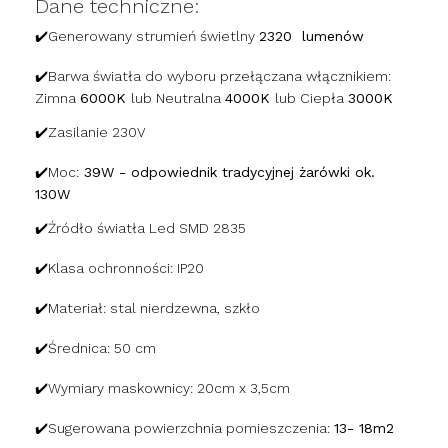
Dane techniczne:
✔️Generowany strumień świetlny
2320 lumenów
✔️Barwa światła do wyboru przełączana włącznikiem:
Zimna
6000K
lub Neutralna
4000K
lub Ciepła
3000K
✔️Zasilanie 230V
✔️Moc:
39W - odpowiednik tradycyjnej żarówki ok.
130W
✔️Źródło światła Led SMD 2835
✔️Klasa ochronności: IP20
✔️Materiał: stal nierdzewna, szkło
✔️Średnica: 50 cm
✔️Wymiary maskownicy: 20cm x 3,5cm
✔️Sugerowana powierzchnia pomieszczenia:
13- 18m2